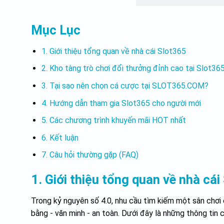
Mục Lục
1. Giới thiệu tổng quan về nhà cái Slot365
2. Kho tàng trò chơi đổi thưởng đỉnh cao tại Slot36
3. Tại sao nên chọn cá cược tại SLOT365.COM?
4. Hướng dẫn tham gia Slot365 cho người mới
5. Các chương trình khuyến mãi HOT nhất
6. Kết luận
7. Câu hỏi thường gặp (FAQ)
1. Giới thiệu tổng quan về nhà cái
Trong kỷ nguyên số 4.0, nhu cầu tìm kiếm một sân chơi 
bằng - văn minh - an toàn. Dưới đây là những thông tin 