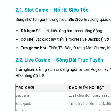
2.1. Slot Game – Nổ Hũ Siêu Tốc
Đúng như tên gọi thương hiệu,
Slot365
là vương quốc c
Đồ họa:
Sắc nét, hiệu ứng âm thanh sống động.
Cơ chế:
Jackpot lũy tiến (Progressive Jackpot) với g
Tựa game hot:
Thần Tài Đến, Đường Mạt Chược, Kho
2.2. Live Casino – Sòng Bài Trực Tuyến
Trải nghiệm cảm giác như đang ngồi tại Las Vegas hay M
HD không độ trễ.
TRÒ CHƠI
ĐẶC ĐIỂM NỔI BẬT
Baccarat
Luật chơi đơn giản, nhiều
Blackjack
Trí tuệ và chiến thuật, đối