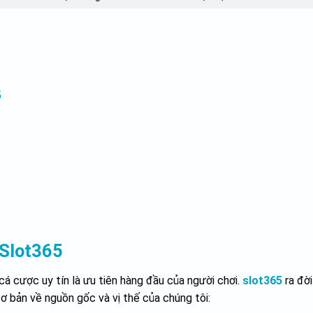
5
 Slot365
cá cược uy tín là ưu tiên hàng đầu của người chơi.
slot365
ra đờ
cơ bản về nguồn gốc và vị thế của chúng tôi: