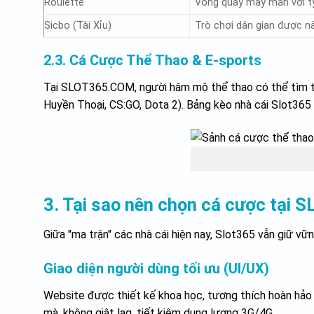
Roulette
Vòng quay may mắn với tỷ 
Sicbo (Tài Xỉu)
Trò chơi dân gian được nâ
2.3. Cá Cược Thể Thao & E-sports
Tại SLOT365.COM, người hâm mộ thể thao có thể tìm thấ
Huyền Thoại, CS:GO, Dota 2). Bảng kèo nhà cái Slot365
3. Tại sao nên chọn cá cược tại
Giữa "ma trận" các nhà cái hiện nay, Slot365 vẫn giữ v
Giao diện người dùng tối ưu (UI/UX)
Website được thiết kế khoa học, tương thích hoàn hảo 
mà, không giật lag, tiết kiệm dung lượng 3G/4G.