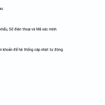
au:
khẩu, Số điện thoại và Mã xác minh.
ển khoản để hệ thống cập nhật tự động.