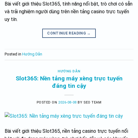
Bài viết giới thiệu Slot365, tính năng nổi bật, trò chơi có sẵn
và trải nghiệm người dùng trên nền tảng casino trực tuyến
uy tín.
CONTINUE READING
→
Posted in
Hướng Dẫn
HƯỚNG DẪN
Slot365: Nền tảng máy xèng trực tuyến
đáng tin cậy
POSTED ON
2026-08-08
BY
SEO TEAM
Bài viết giới thiệu Slot365, nền tảng casino trực tuyến nổi