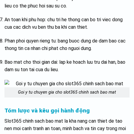
lieu co the phuc hoi sau su co.
An toan khi phu hop: chu tri he thong can bo tri viec dong
cua cac dich vu ben thu ba khi can thiet.
Phan phoi quyen rieng tu: bang buoc dung de dam bao cac
thong tin ca nhan chi phat cho nguoi dung.
Bao mat cho thoi gian dai: lap ke hoach luu tru dai han, bao
dam su ton tai cua du lieu.
Goi y tu chuyen gia cho slot365 chinh sach bao mat
Tóm lược và kêu gọi hành động
Slot365 chinh sach bao mat la kha nang can thiet de tao
nen moi canh tranh an toan, minh bach va tin cay trong moi