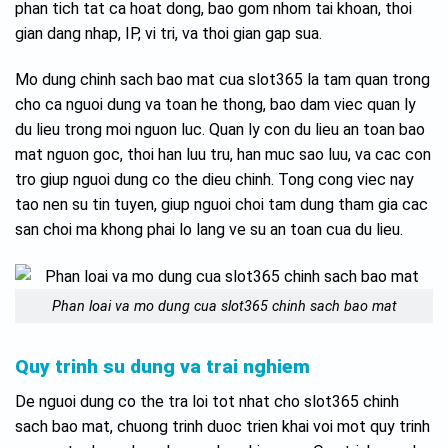
phan tich tat ca hoat dong, bao gom nhom tai khoan, thoi
gian dang nhap, IP, vi tri, va thoi gian gap sua.
Mo dung chinh sach bao mat cua slot365 la tam quan trong
cho ca nguoi dung va toan he thong, bao dam viec quan ly
du lieu trong moi nguon luc. Quan ly con du lieu an toan bao
mat nguon goc, thoi han luu tru, han muc sao luu, va cac con
tro giup nguoi dung co the dieu chinh. Tong cong viec nay
tao nen su tin tuyen, giup nguoi choi tam dung tham gia cac
san choi ma khong phai lo lang ve su an toan cua du lieu.
Phan loai va mo dung cua slot365 chinh sach bao mat
Quy trinh su dung va trai nghiem
De nguoi dung co the tra loi tot nhat cho slot365 chinh
sach bao mat, chuong trinh duoc trien khai voi mot quy trinh