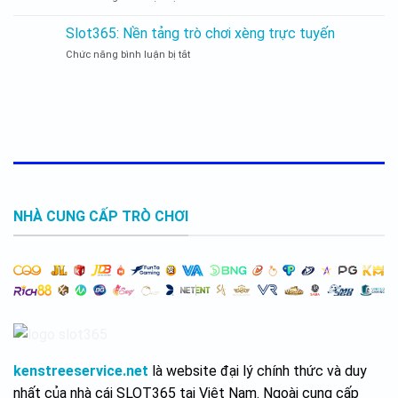
xèng
phổ
nền
trực
biến
tảng
Slot365: Nền tảng trò chơi xèng trực tuyến
tuyến
tại
slot
đáng
Việt
Chức năng bình luận bị tắt
Slot365:
trực
tin
Nam
Nền
tuyến
cậy
tảng
phổ
trò
biến
chơi
xèng
trực
tuyến
NHÀ CUNG CẤP TRÒ CHƠI
kenstreeservice.net
là website đại lý chính thức và duy
nhất của nhà cái SLOT365 tại Việt Nam. Ngoài cung cấp