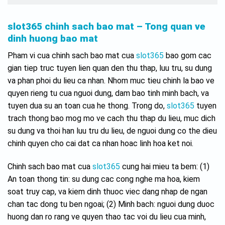
slot365 chinh sach bao mat – Tong quan ve
dinh huong bao mat
Pham vi cua chinh sach bao mat cua
slot365
bao gom cac
gian tiep truc tuyen lien quan den thu thap, luu tru, su dung
va phan phoi du lieu ca nhan. Nhom muc tieu chinh la bao ve
quyen rieng tu cua nguoi dung, dam bao tinh minh bach, va
tuyen dua su an toan cua he thong. Trong do,
slot365
tuyen
trach thong bao mog mo ve cach thu thap du lieu, muc dich
su dung va thoi han luu tru du lieu, de nguoi dung co the dieu
chinh quyen cho cai dat ca nhan hoac linh hoa ket noi.
Chinh sach bao mat cua
slot365
cung hai mieu ta bem: (1)
An toan thong tin: su dung cac cong nghe ma hoa, kiem
soat truy cap, va kiem dinh thuoc viec dang nhap de ngan
chan tac dong tu ben ngoai; (2) Minh bach: nguoi dung duoc
huong dan ro rang ve quyen thao tac voi du lieu cua minh,