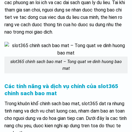
cac phuong an loi ich va cac dai sach quan ly du lieu. Tai khi
tham gia san choi, nguoi dung se nhan duoc thong bao chi
tiet ve tac dong cua viec dua du lieu cua minh, the hien ro
rang ve cach duoc thong tin cua ho duoc su dung nhu the
nao trong moi giao dich.
slot365 chinh sach bao mat – Tong quat ve dinh huong bao
mat
Các tính năng và dịch vụ chính của slot365
chinh sach bao mat
Trong khuôn khổ chinh sach bao mat, slot365 dat ra nhung
tinh nang va dich vu chat luong cao, nham dam bao an toan
cho nguoi dung va do hoa gian tiep can. Dưới đây la cac tinh
nang chu yeu, duoc kien nghi ap dung tren toa do thuc te