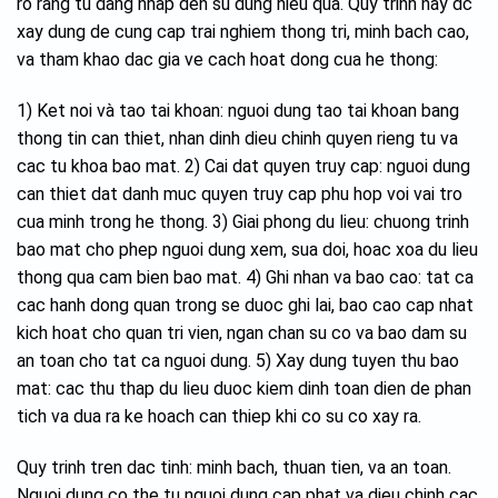
ro rang tu dang nhap den su dung hieu qua. Quy trinh nay dc
xay dung de cung cap trai nghiem thong tri, minh bach cao,
va tham khao dac gia ve cach hoat dong cua he thong:
1) Ket noi và tao tai khoan: nguoi dung tao tai khoan bang
thong tin can thiet, nhan dinh dieu chinh quyen rieng tu va
cac tu khoa bao mat. 2) Cai dat quyen truy cap: nguoi dung
can thiet dat danh muc quyen truy cap phu hop voi vai tro
cua minh trong he thong. 3) Giai phong du lieu: chuong trinh
bao mat cho phep nguoi dung xem, sua doi, hoac xoa du lieu
thong qua cam bien bao mat. 4) Ghi nhan va bao cao: tat ca
cac hanh dong quan trong se duoc ghi lai, bao cao cap nhat
kich hoat cho quan tri vien, ngan chan su co va bao dam su
an toan cho tat ca nguoi dung. 5) Xay dung tuyen thu bao
mat: cac thu thap du lieu duoc kiem dinh toan dien de phan
tich va dua ra ke hoach can thiep khi co su co xay ra.
Quy trinh tren dac tinh: minh bach, thuan tien, va an toan.
Nguoi dung co the tu nguoi dung cap phat va dieu chinh cac