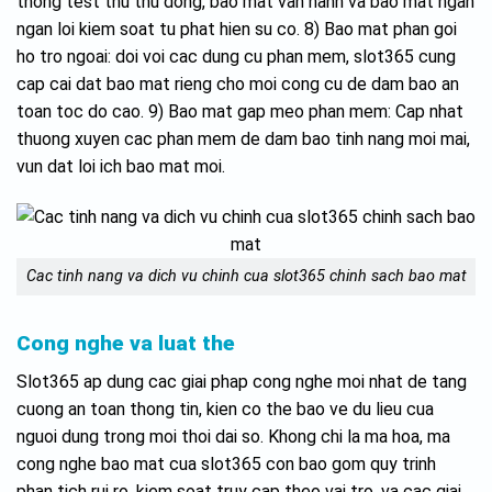
thong test thu thu dong, bao mat van hanh va bao mat ngan
ngan loi kiem soat tu phat hien su co. 8) Bao mat phan goi
ho tro ngoai: doi voi cac dung cu phan mem, slot365 cung
cap cai dat bao mat rieng cho moi cong cu de dam bao an
toan toc do cao. 9) Bao mat gap meo phan mem: Cap nhat
thuong xuyen cac phan mem de dam bao tinh nang moi mai,
vun dat loi ich bao mat moi.
Cac tinh nang va dich vu chinh cua slot365 chinh sach bao mat
Cong nghe va luat the
Slot365 ap dung cac giai phap cong nghe moi nhat de tang
cuong an toan thong tin, kien co the bao ve du lieu cua
nguoi dung trong moi thoi dai so. Khong chi la ma hoa, ma
cong nghe bao mat cua slot365 con bao gom quy trinh
phan tich rui ro, kiem soat truy cap theo vai tro, va cac giai