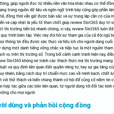
động, giúp người đọc từ nhiều nền văn hóa khác nhau có thể đồ
dạng trong nguồn dữ liệu và ngôn ngữ trình bày cũng góp phần l
c tế, đồng thời vẫn giữ được bản sắc và sự trung lập cần có của 
iến và cập nhật là yếu tố then chốt giúp review Slot365 duy trì v
 thị trường tiến bộ nhanh chóng; vì vậy, review Slot365 luôn đ
 quy trình biên tập. Việc này đòi hỏi sự tham gia của cả đội ngũ b
i thông tin đều được xác thực và hữu ích cho người dùng cuối.
ây dựng một danh tiếng vững chắc và tiếp tục là một nguồn tham
ch vụ trên thị trường số. Trong bối cảnh cạnh tranh hiện nay, điề
eview Slot365 không né tránh các thách thức mà thị trường mang l
uật và quy định liên quan đến quyền riêng tư, hay sự gia tăng củ
Tuy nhiên, bằng cách duy trì chuẩn mực cao về minh bạch, chất l
 với thử thách và biến chúng thành cơ hội để củng cố niềm tin 
hần hợp tác giữa các bên liên quan, từ người dùng tới đối tác kinh
 vững cho mọi người.
ười dùng và phản hồi cộng đồng