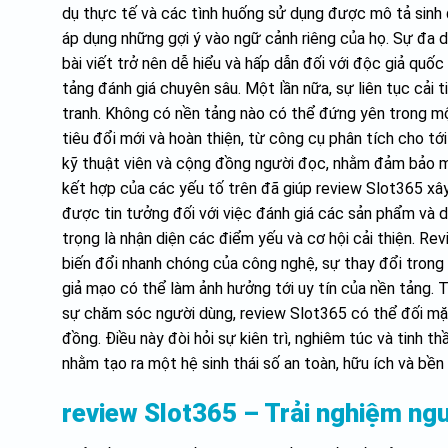
dụ thực tế và các tình huống sử dụng được mô tả sinh 
áp dụng những gợi ý vào ngữ cảnh riêng của họ. Sự đa 
bài viết trở nên dễ hiểu và hấp dẫn đối với độc giả quố
tảng đánh giá chuyên sâu. Một lần nữa, sự liên tục cải t
tranh. Không có nền tảng nào có thể đứng yên trong một
tiêu đổi mới và hoàn thiện, từ công cụ phân tích cho tới
kỹ thuật viên và cộng đồng người đọc, nhằm đảm bảo mọ
kết hợp của các yếu tố trên đã giúp review Slot365 x
được tin tưởng đối với việc đánh giá các sản phẩm và dị
trọng là nhận diện các điểm yếu và cơ hội cải thiện. R
biến đổi nhanh chóng của công nghệ, sự thay đổi trong l
giả mạo có thể làm ảnh hưởng tới uy tín của nền tảng. 
sự chăm sóc người dùng, review Slot365 có thể đối mặt
đồng. Điều này đòi hỏi sự kiên trì, nghiêm túc và tinh t
nhằm tạo ra một hệ sinh thái số an toàn, hữu ích và bền
review Slot365 – Trải nghiệm ng