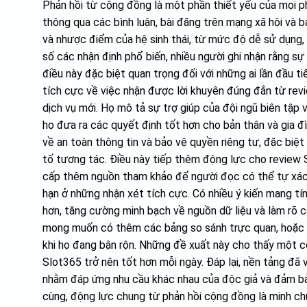
Phản hồi từ cộng đồng là một phần thiết yếu của mọi p
thông qua các bình luận, bài đăng trên mạng xã hội và 
và nhược điểm của hệ sinh thái, từ mức độ dễ sử dụng,
số các nhận định phổ biến, nhiều người ghi nhận rằng sự
điều này đặc biệt quan trọng đối với những ai lần đầu t
tích cực về việc nhận được lời khuyên đúng đắn từ rev
dịch vụ mới. Họ mô tả sự trợ giúp của đội ngũ biên tập
họ đưa ra các quyết định tốt hơn cho bản thân và gia đì
về an toàn thông tin và bảo vệ quyền riêng tư, đặc biệt
tố tương tác. Điều này tiếp thêm động lực cho review 
cấp thêm nguồn tham khảo để người đọc có thể tự xác 
hạn ở những nhận xét tích cực. Có nhiều ý kiến mang tí
hơn, tăng cường minh bạch về nguồn dữ liệu và làm rõ 
mong muốn có thêm các bảng so sánh trực quan, hoặc cá
khi họ đang bận rộn. Những đề xuất này cho thấy một 
Slot365 trở nên tốt hơn mỗi ngày. Đáp lại, nền tảng đã 
nhằm đáp ứng nhu cầu khác nhau của độc giả và đảm bảo
cùng, động lực chung từ phản hồi cộng đồng là minh ch