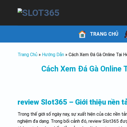
Skip
to
content
TRANG CHỦ
Trang Chủ
»
Hướng Dẫn
»
Cách Xem Đá Gà Online Tại 
Cách Xem Đá Gà Online 
review Slot365 – Giới thiệu nền 
Trong thế giới số ngày nay, sự xuất hiện của các nền tản
nghiệm đa dạng. Trong bối cảnh đó, review Slot365 đư