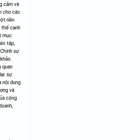
ng cảm và
àm cho các
một nền
ị thế cạnh
ặt mục
iên tập,
 Chính sự
 khảo
u quan
ại: sự
a nội dung
ượng và
của cộng
 doanh,