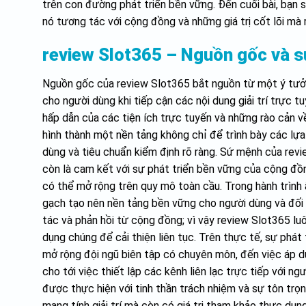
trên con đường phát triển bền vững. Đến cuối bài, bạn 
nó tương tác với cộng đồng và những giá trị cốt lõi mà
review Slot365 – Nguồn gốc và 
Nguồn gốc của review Slot365 bắt nguồn từ một ý tưởng
cho người dùng khi tiếp cận các nội dung giải trí trực 
hấp dẫn của các tiện ích trực tuyến và những rào cản về
hình thành một nền tảng không chỉ để trình bày các lựa
dùng và tiêu chuẩn kiểm định rõ ràng. Sứ mệnh của revi
còn là cam kết với sự phát triển bền vững của cộng đồn
có thể mở rộng trên quy mô toàn cầu. Trong hành trình 
gạch tạo nên nền tảng bền vững cho người dùng và đối
tác và phản hồi từ cộng đồng; vì vậy review Slot365 lu
dụng chúng để cải thiện liên tục. Trên thực tế, sự phát
mở rộng đội ngũ biên tập có chuyên môn, đến việc áp dụ
cho tới việc thiết lập các kênh liên lạc trực tiếp với n
được thực hiện với tinh thần trách nhiệm và sự tôn tr
mang tính giải trí mà còn có giá trị tham khảo thực dụ