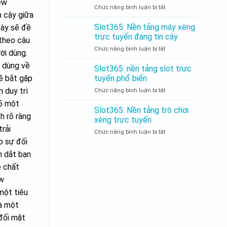
ew
Chức năng bình luận bị tắt
Slot365:
slot
n cậy giữa
Khám
trực
phá
tuyến
Slot365: Nền tảng máy xèng
này sẽ đề
nền
hàng
trực tuyến đáng tin cậy
 theo câu
tảng
đầu
Chức năng bình luận bị tắt
Slot365:
chơi
ời dùng.
Nền
slot
i dùng về
tảng
Slot365: nền tảng slot trực
trực
máy
tuyến
sẽ bắt gặp
tuyến phổ biến
xèng
phổ
 duy trì
Chức năng bình luận bị tắt
Slot365:
trực
biến
nền
tuyến
65 một
tại
tảng
Slot365: Nền tảng trò chơi
đáng
Việt
h rõ ràng
slot
tin
xèng trực tuyến
Nam
trực
cậy
rải
Chức năng bình luận bị tắt
Slot365:
tuyến
o sự đối
Nền
phổ
tảng
biến
n dắt bạn
trò
ề chất
chơi
xèng
ew
trực
một tiêu
tuyến
là một
đối mặt