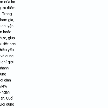
ệm của họ
ng ưu điểm
. Trong
tham gia,
âu chuyện
ẩm hoặc
hực, giúp
i tiết hơn
nhiều yếu
 và cung
chỉ giới
 nhanh
dùng
ời gian
eview
o ngắn,
ận. Cuối
gười dùng