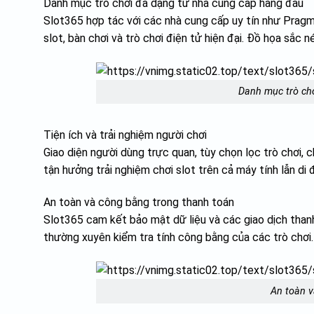
Danh mục trò chơi đa dạng từ nhà cung cấp hàng đầu
Slot365 hợp tác với các nhà cung cấp uy tín như Pragm
slot, bàn chơi và trò chơi điện tử hiện đại. Đồ họa sắc
Danh mục trò ch
Tiện ích và trải nghiệm người chơi
Giao diện người dùng trực quan, tùy chọn lọc trò chơi,
tận hưởng trải nghiệm chơi slot trên cả máy tính lẫn di 
An toàn và công bằng trong thanh toán
Slot365 cam kết bảo mật dữ liệu và các giao dịch than
thường xuyên kiểm tra tính công bằng của các trò chơi.
An toàn v