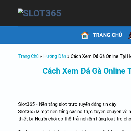
Skip
to
content
TRANG CHỦ
Trang Chủ
»
Hướng Dẫn
»
Cách Xem Đá Gà Online Tại 
Cách Xem Đá Gà Online 
Slot365 - Nền tảng slot trực tuyến đáng tin cậy
Slot365 là một nền tảng casino trực tuyến chuyên về má
thiết bị. Người chơi có thể trải nghiệm hàng loạt trò c