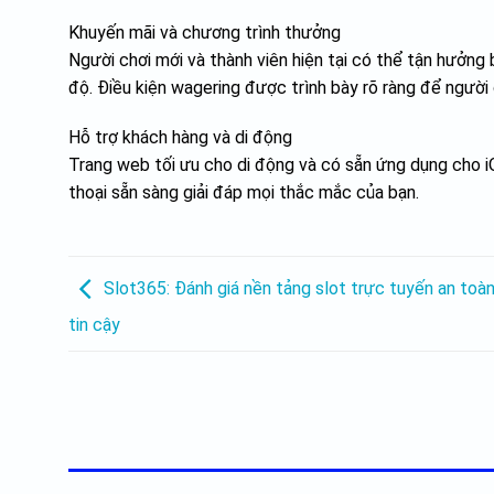
Khuyến mãi và chương trình thưởng
Người chơi mới và thành viên hiện tại có thể tận hưởn
độ. Điều kiện wagering được trình bày rõ ràng để người 
Hỗ trợ khách hàng và di động
Trang web tối ưu cho di động và có sẵn ứng dụng cho iO
thoại sẵn sàng giải đáp mọi thắc mắc của bạn.
Slot365: Đánh giá nền tảng slot trực tuyến an toà
tin cậy