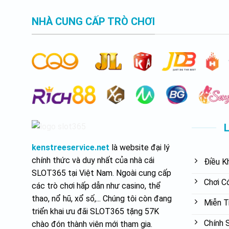
NHÀ CUNG CẤP TRÒ CHƠI
kenstreeservice.net
là website đại lý
chính thức và duy nhất của nhà cái
Điều K
SLOT365 tại Việt Nam. Ngoài cung cấp
Chơi C
các trò chơi hấp dẫn như casino, thể
thao, nổ hũ, xổ số,... Chúng tôi còn đang
Miễn T
triển khai ưu đãi SLOT365 tặng 57K
Chính 
chào đón thành viên mới tham gia.