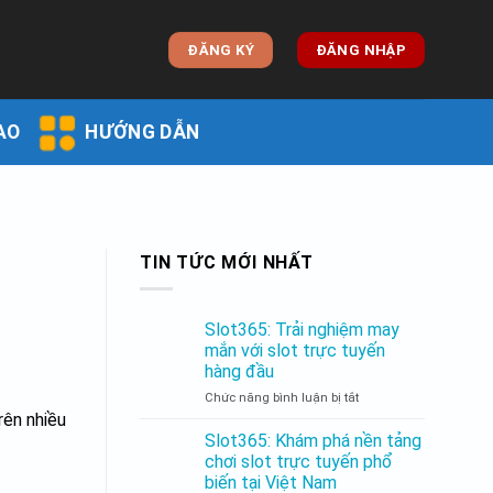
ĐĂNG KÝ
ĐĂNG NHẬP
AO
HƯỚNG DẪN
TIN TỨC MỚI NHẤT
Slot365: Trải nghiệm may
mắn với slot trực tuyến
hàng đầu
Chức năng bình luận bị tắt
Slot365:
rên nhiều
Trải
nghiệm
Slot365: Khám phá nền tảng
may
chơi slot trực tuyến phổ
mắn
biến tại Việt Nam
với