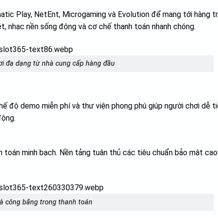
atic Play, NetEnt, Microgaming và Evolution để mang tới hàng t
 nét, nhạc nền sống động và cơ chế thanh toán nhanh chóng.
ơi đa dạng từ nhà cung cấp hàng đầu
 chế độ demo miễn phí và thư viện phong phú giúp người chơi dễ t
động.
h toán minh bạch. Nền tảng tuân thủ các tiêu chuẩn bảo mật cao
à công bằng trong thanh toán