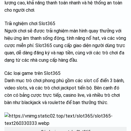
lượng cao, khả năng thanh toán nhanh và hệ thống an toàn
cho người chơi.
Trải nghiệm chơi Slot365
Người chơi sẽ được trải nghiệm màn hình quay thưởng với
hiệu ứng âm thanh sống động, tính năng nổ hạt, và các vòng
cược miễn phí. Slot365 cung cấp giao diện người dùng trực
quan, dễ dàng đăng ký và nạp tiền, cùng với các trò chơi đa
dạng từ các nhà cung cấp hàng đầu.
Các loại game trên Slot365
Danh mục trò chơi phong phú gồm các slot cổ điển 3 bánh,
video slots, và các trò chơi jackpot tiến bộ. Bên cạnh đó
còn có bảng cược trực tiếp, casino live, và nhiều trò chơi
bàn như blackjack và roulette để bạn thưởng thức.