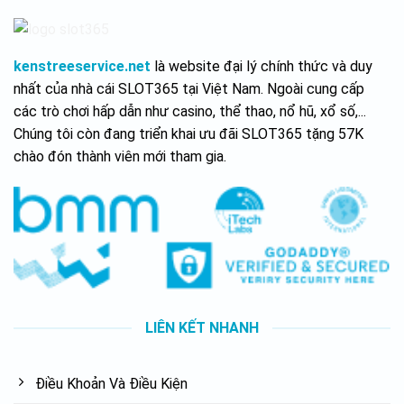
kenstreeservice.net
là website đại lý chính thức và duy
nhất của nhà cái SLOT365 tại Việt Nam. Ngoài cung cấp
các trò chơi hấp dẫn như casino, thể thao, nổ hũ, xổ số,...
Chúng tôi còn đang triển khai ưu đãi SLOT365 tặng 57K
chào đón thành viên mới tham gia.
LIÊN KẾT NHANH
Điều Khoản Và Điều Kiện