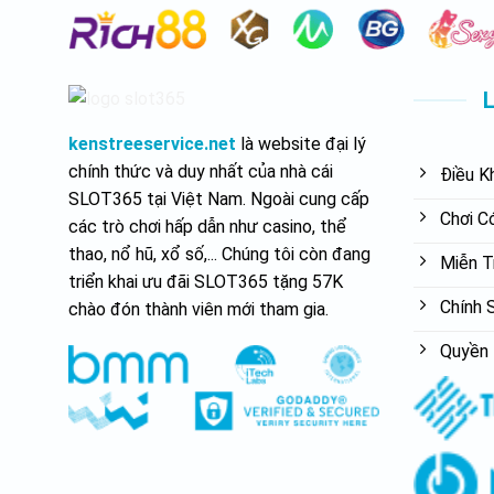
kenstreeservice.net
là website đại lý
chính thức và duy nhất của nhà cái
Điều K
SLOT365 tại Việt Nam. Ngoài cung cấp
Chơi C
các trò chơi hấp dẫn như casino, thể
thao, nổ hũ, xổ số,... Chúng tôi còn đang
Miễn T
triển khai ưu đãi SLOT365 tặng 57K
Chính 
chào đón thành viên mới tham gia.
Quyền 