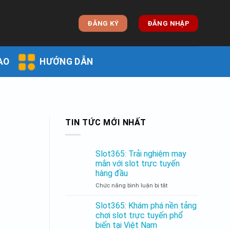
ĐĂNG KÝ
ĐĂNG NHẬP
AO
HƯỚNG DẪN
TIN TỨC MỚI NHẤT
Slot365: Trải nghiệm may
mắn với slot trực tuyến
hàng đầu
Chức năng bình luận bị tắt
Slot365:
Trải
nghiệm
Slot365: Khám phá nền tảng
may
chơi slot trực tuyến phổ
mắn
biến tại Việt Nam
với