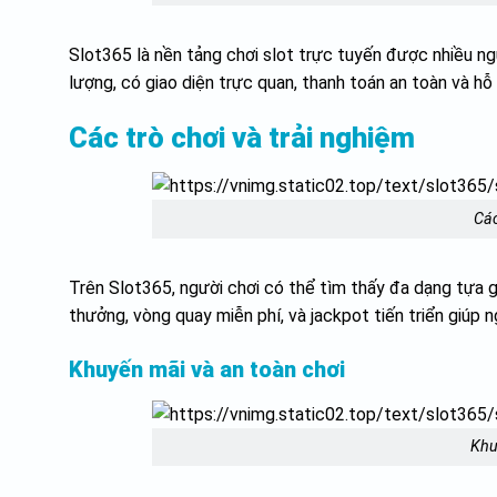
Slot365 là nền tảng chơi slot trực tuyến được nhiều ngư
lượng, có giao diện trực quan, thanh toán an toàn và hỗ
Các trò chơi và trải nghiệm
Các
Trên Slot365, người chơi có thể tìm thấy đa dạng tựa ga
thưởng, vòng quay miễn phí, và jackpot tiến triển giúp 
Khuyến mãi và an toàn chơi
Khu