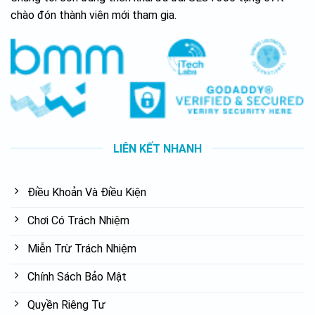
chào đón thành viên mới tham gia.
LIÊN KẾT NHANH
Điều Khoản Và Điều Kiện
Chơi Có Trách Nhiệm
Miễn Trừ Trách Nhiệm
Chính Sách Bảo Mật
Quyền Riêng Tư