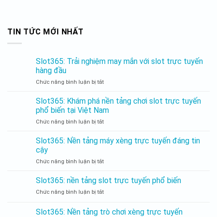
TIN TỨC MỚI NHẤT
Slot365: Trải nghiệm may mắn với slot trực tuyến
hàng đầu
Chức năng bình luận bị tắt
Slot365:
Trải
nghiệm
Slot365: Khám phá nền tảng chơi slot trực tuyến
may
phổ biến tại Việt Nam
mắn
Chức năng bình luận bị tắt
Slot365:
với
Khám
slot
phá
Slot365: Nền tảng máy xèng trực tuyến đáng tin
trực
nền
tuyến
cậy
tảng
hàng
Chức năng bình luận bị tắt
Slot365:
chơi
đầu
Nền
slot
tảng
Slot365: nền tảng slot trực tuyến phổ biến
trực
máy
tuyến
Chức năng bình luận bị tắt
Slot365:
xèng
phổ
nền
trực
biến
tảng
Slot365: Nền tảng trò chơi xèng trực tuyến
tuyến
tại
slot