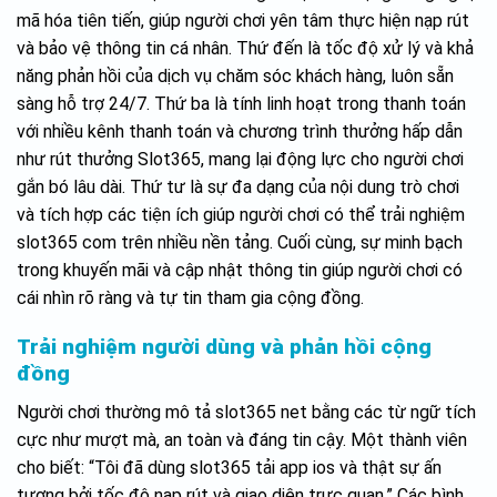
mã hóa tiên tiến, giúp người chơi yên tâm thực hiện nạp rút
và bảo vệ thông tin cá nhân. Thứ đến là tốc độ xử lý và khả
năng phản hồi của dịch vụ chăm sóc khách hàng, luôn sẵn
sàng hỗ trợ 24/7. Thứ ba là tính linh hoạt trong thanh toán
với nhiều kênh thanh toán và chương trình thưởng hấp dẫn
như rút thưởng Slot365, mang lại động lực cho người chơi
gắn bó lâu dài. Thứ tư là sự đa dạng của nội dung trò chơi
và tích hợp các tiện ích giúp người chơi có thể trải nghiệm
slot365 com trên nhiều nền tảng. Cuối cùng, sự minh bạch
trong khuyến mãi và cập nhật thông tin giúp người chơi có
cái nhìn rõ ràng và tự tin tham gia cộng đồng.
Trải nghiệm người dùng và phản hồi cộng
đồng
Người chơi thường mô tả slot365 net bằng các từ ngữ tích
cực như mượt mà, an toàn và đáng tin cậy. Một thành viên
cho biết: “Tôi đã dùng slot365 tải app ios và thật sự ấn
tượng bởi tốc độ nạp rút và giao diện trực quan.” Các bình