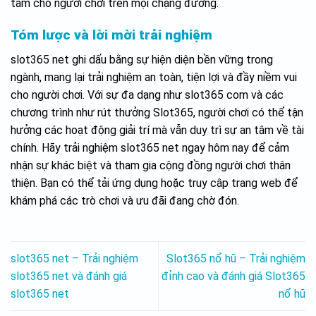
tâm cho người chơi trên mọi chặng đường.
Tóm lược và lời mời trải nghiệm
slot365 net ghi dấu bằng sự hiện diện bền vững trong
ngành, mang lại trải nghiệm an toàn, tiện lợi và đầy niềm vui
cho người chơi. Với sự đa dạng như slot365 com và các
chương trình như rút thưởng Slot365, người chơi có thể tận
hưởng các hoạt động giải trí mà vẫn duy trì sự an tâm về tài
chính. Hãy trải nghiệm slot365 net ngay hôm nay để cảm
nhận sự khác biệt và tham gia cộng đồng người chơi thân
thiện. Bạn có thể tải ứng dụng hoặc truy cập trang web để
khám phá các trò chơi và ưu đãi đang chờ đón.
slot365 net – Trải nghiệm
Slot365 nổ hũ – Trải nghiệm
slot365 net và đánh giá
đỉnh cao và đánh giá Slot365
slot365 net
nổ hũ