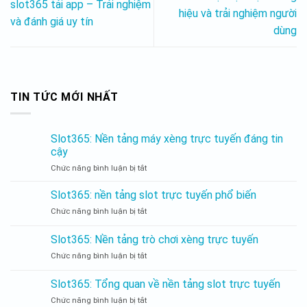
slot365 tải app – Trải nghiệm
hiệu và trải nghiệm người
và đánh giá uy tín
dùng
TIN TỨC MỚI NHẤT
Slot365: Nền tảng máy xèng trực tuyến đáng tin
cậy
Chức năng bình luận bị tắt
Slot365:
Nền
tảng
Slot365: nền tảng slot trực tuyến phổ biến
máy
Chức năng bình luận bị tắt
Slot365:
xèng
nền
trực
tảng
Slot365: Nền tảng trò chơi xèng trực tuyến
tuyến
slot
đáng
Chức năng bình luận bị tắt
Slot365:
trực
tin
Nền
tuyến
cậy
tảng
phổ
Slot365: Tổng quan về nền tảng slot trực tuyến
trò
biến
Chức năng bình luận bị tắt
Slot365:
chơi