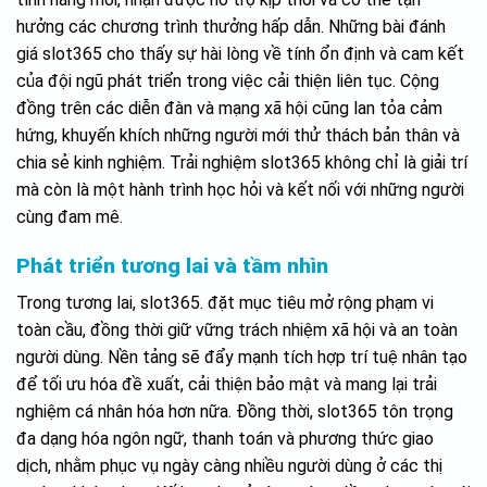
hưởng các chương trình thưởng hấp dẫn. Những bài đánh
giá slot365 cho thấy sự hài lòng về tính ổn định và cam kết
của đội ngũ phát triển trong việc cải thiện liên tục. Cộng
đồng trên các diễn đàn và mạng xã hội cũng lan tỏa cảm
hứng, khuyến khích những người mới thử thách bản thân và
chia sẻ kinh nghiệm. Trải nghiệm slot365 không chỉ là giải trí
mà còn là một hành trình học hỏi và kết nối với những người
cùng đam mê.
Phát triển tương lai và tầm nhìn
Trong tương lai, slot365. đặt mục tiêu mở rộng phạm vi
toàn cầu, đồng thời giữ vững trách nhiệm xã hội và an toàn
người dùng. Nền tảng sẽ đẩy mạnh tích hợp trí tuệ nhân tạo
để tối ưu hóa đề xuất, cải thiện bảo mật và mang lại trải
nghiệm cá nhân hóa hơn nữa. Đồng thời, slot365 tôn trọng
đa dạng hóa ngôn ngữ, thanh toán và phương thức giao
dịch, nhằm phục vụ ngày càng nhiều người dùng ở các thị