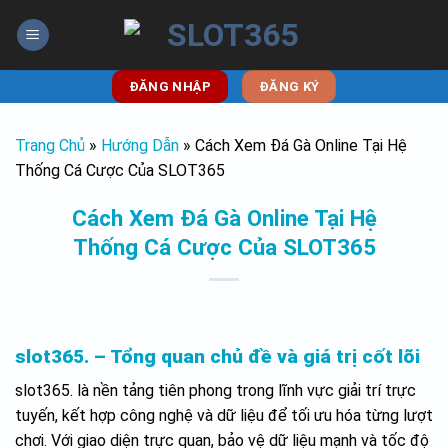
Skip
to
content
ĐĂNG NHẬP
ĐĂNG KÝ
Trang Chủ
»
Hướng Dẫn
»
Cách Xem Đá Gà Online Tại Hệ
Thống Cá Cược Của SLOT365
Cách Xem Đá Gà Online Tại Hệ
Thống Cá Cược Của SLOT365
slot365. – Tổng quan chủ đề và giá trị cốt lõi
slot365. là nền tảng tiên phong trong lĩnh vực giải trí trực
tuyến, kết hợp công nghệ và dữ liệu để tối ưu hóa từng lượt
chơi. Với giao diện trực quan, bảo vệ dữ liệu mạnh và tốc độ