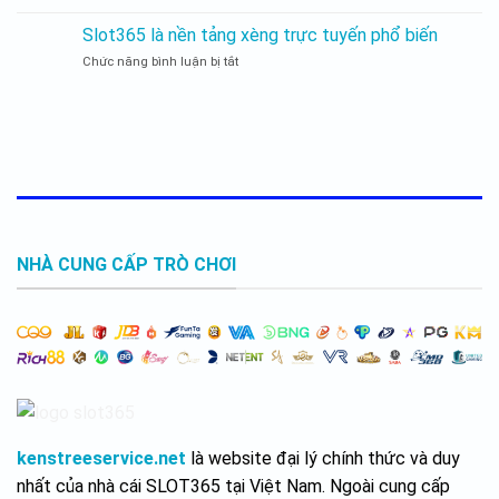
Tổng
xèng
quan
trực
Slot365 là nền tảng xèng trực tuyến phổ biến
về
tuyến
Chức năng bình luận bị tắt
Slot365
nền
là
tảng
nền
slot
tảng
trực
xèng
tuyến
trực
tuyến
phổ
biến
NHÀ CUNG CẤP TRÒ CHƠI
kenstreeservice.net
là website đại lý chính thức và duy
nhất của nhà cái SLOT365 tại Việt Nam. Ngoài cung cấp