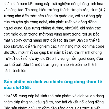
nhắc nhớ cam kết cung cấp trải nghiệm công bằng, linh hoạt
và sáng tạo. Thương hiệu trưởng thành từng bước, từ một ý
tưởng nhỏ đến một nền tảng đa quốc gia, với sự đóng góp
của chuyên gia công nghệ, nhà phát triển và cộng đồng
người dùng. Qua từng chặng đường, slot365. ghi nhận các
cột mốc quan trọng: mở rộng vùng hoạt động, tối ưu bảo
mật và xây dựng mạng lưới đối tác tin cậy. Bạn có thể tải
app slot365 để trải nghiệm các tính năng mới, còn mã code
Slot365 mới nhất sẽ giúp bạn nắm bắt ưu đãi nhanh chóng.
Từ kết quả nỗ lực ấy, slot365. hy vọng mỗi người dùng đều
có thể bắt đầu từ một trải nghiệm nhỏ và biến nó thành
hành trình lớn.
Sản phẩm và dịch vụ chính: ứng dụng thực tế
của slot365.
slot365. cung cấp hệ sinh thái sản phẩm và dịch vụ đa dạng
nhằm đáp ứng nhu cầu giải trí, học hỏi và kết nối cộng đồng.
Các sản phẩm chủ lực gồm nền tảng chơi slot trực tuyến