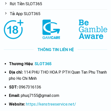
Rút Tiền SLOT365
Tải App SLOT365
THÔNG TIN LIÊN HỆ
Thương Hiệu
:
SLOT365
Địa chỉ:
114 PHU THO HOA P. PTH Quan Tan Phu Thanh
pho Ho Chi Minh
SDT:
0967316136
Email:
phuq7155@gmail.com
Website:
https://kenstreeservice.net/