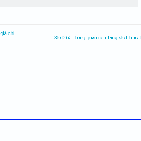
giá chi
Slot365: Tong quan nen tang slot truc 