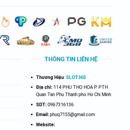
THÔNG TIN LIÊN HỆ
Thương Hiệu
:
SLOT365
Địa chỉ:
114 PHU THO HOA P. PTH
Quan Tan Phu Thanh pho Ho Chi Minh
SDT:
0967316136
Email:
phuq7155@gmail.com
Website: