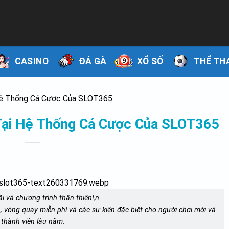
CASINO
ĐÁ GÀ
XỔ SỐ
THỂ TH
Hệ Thống Cá Cược Của SLOT365
Tại Hệ Thống Cá Cược Của SLOT365
i và chương trình thân thiện\n
 vòng quay miễn phí và các sự kiện đặc biệt cho người chơi mới và
thành viên lâu năm.