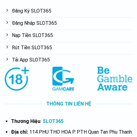
Đăng Ký SLOT365
Đăng Nhập SLOT365
Nạp Tiền SLOT365
Rút Tiền SLOT365
Tải App SLOT365
THÔNG TIN LIÊN HỆ
Thương Hiệu
:
SLOT365
Địa chỉ:
114 PHU THO HOA P. PTH Quan Tan Phu Thanh