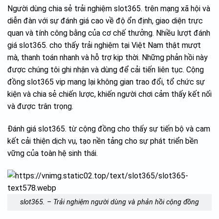
Người dùng chia sẻ trải nghiệm slot365. trên mạng xã hội và
diễn đàn với sự đánh giá cao về độ ổn định, giao diện trực
quan và tính công bằng của cơ chế thưởng. Nhiều lượt đánh
giá slot365. cho thấy trải nghiệm tại Việt Nam thật mượt
mà, thanh toán nhanh và hỗ trợ kịp thời. Những phản hồi này
được chúng tôi ghi nhận và dùng để cải tiến liên tục. Cộng
đồng slot365 vip mang lại không gian trao đổi, tổ chức sự
kiện và chia sẻ chiến lược, khiến người chơi cảm thấy kết nối
và được trân trọng.
Đánh giá slot365. từ cộng đồng cho thấy sự tiến bộ và cam
kết cải thiện dịch vụ, tạo nền tảng cho sự phát triển bền
vững của toàn hệ sinh thái.
slot365. – Trải nghiệm người dùng và phản hồi cộng đồng