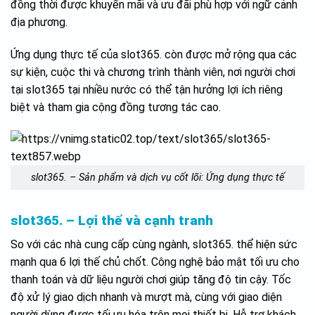
đồng thời được khuyến mãi và ưu đãi phù hợp với ngữ cảnh
địa phương.
Ứng dụng thực tế của slot365. còn được mở rộng qua các
sự kiện, cuộc thi và chương trình thành viên, nơi người chơi
tại slot365 tại nhiều nước có thể tận hưởng lợi ích riêng
biệt và tham gia cộng đồng tương tác cao.
slot365. – Sản phẩm và dịch vụ cốt lõi: Ứng dụng thực tế
slot365. – Lợi thế và cạnh tranh
So với các nhà cung cấp cùng ngành, slot365. thể hiện sức
mạnh qua 6 lợi thế chủ chốt. Công nghệ bảo mật tối ưu cho
thanh toán và dữ liệu người chơi giúp tăng độ tin cậy. Tốc
độ xử lý giao dịch nhanh và mượt mà, cùng với giao diện
người dùng được tối ưu hóa trên mọi thiết bị. Hỗ trợ khách