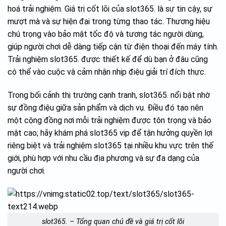
hoá trải nghiệm. Giá trị cốt lõi của slot365. là sự tin cậy, sự
mượt mà và sự hiện đại trong từng thao tác. Thương hiệu
chú trọng vào bảo mật tốc độ và tương tác người dùng,
giúp người chơi dễ dàng tiếp cận từ điện thoại đến máy tính.
Trải nghiệm slot365. được thiết kế để dù bạn ở đâu cũng
có thể vào cuộc và cảm nhận nhịp điệu giải trí đích thực.
Trong bối cảnh thị trường cạnh tranh, slot365. nổi bật nhờ
sự đồng điệu giữa sản phẩm và dịch vụ. Điều đó tạo nên
một cộng đồng nơi mỗi trải nghiệm được tôn trọng và bảo
mật cao; hãy khám phá slot365 vip để tận hưởng quyền lợi
riêng biệt và trải nghiệm slot365 tại nhiều khu vực trên thế
giới, phù hợp với nhu cầu địa phương và sự đa dạng của
người chơi.
slot365. – Tổng quan chủ đề và giá trị cốt lõi