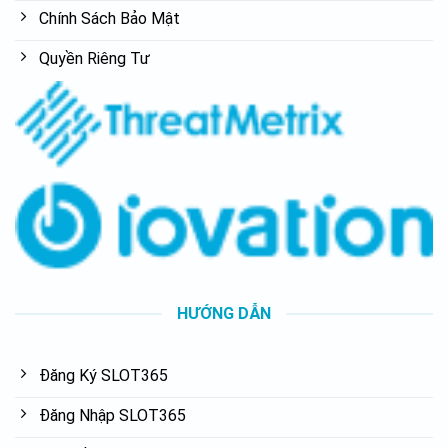
Chính Sách Bảo Mật
Quyền Riêng Tư
HƯỚNG DẪN
Đăng Ký SLOT365
Đăng Nhập SLOT365