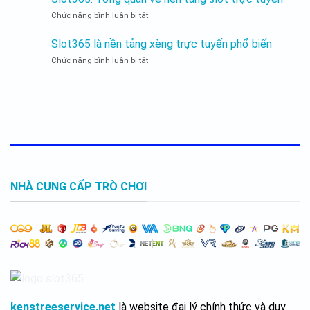
trò
biến
Chức năng bình luận bị tắt
Slot365:
chơi
Tổng
xèng
quan
trực
Slot365 là nền tảng xèng trực tuyến phổ biến
về
tuyến
Chức năng bình luận bị tắt
Slot365
nền
là
tảng
nền
slot
tảng
trực
xèng
tuyến
trực
tuyến
phổ
biến
NHÀ CUNG CẤP TRÒ CHƠI
kenstreeservice.net
là website đại lý chính thức và duy