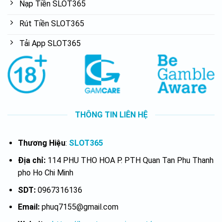
Nạp Tiền SLOT365
Rút Tiền SLOT365
Tải App SLOT365
THÔNG TIN LIÊN HỆ
Thương Hiệu
:
SLOT365
Địa chỉ:
114 PHU THO HOA P. PTH Quan Tan Phu Thanh
pho Ho Chi Minh
SDT:
0967316136
Email:
phuq7155@gmail.com