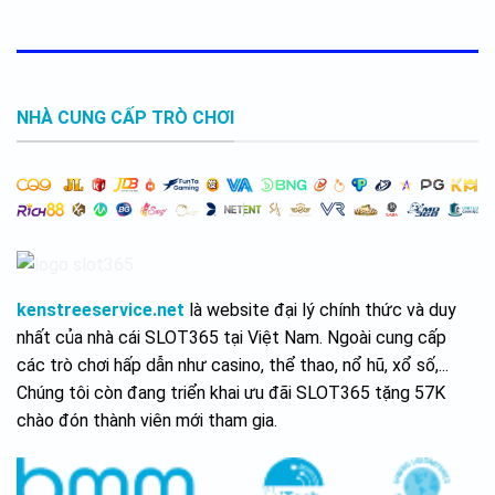
trực
tuyến
phổ
biến
NHÀ CUNG CẤP TRÒ CHƠI
kenstreeservice.net
là website đại lý chính thức và duy
nhất của nhà cái SLOT365 tại Việt Nam. Ngoài cung cấp
các trò chơi hấp dẫn như casino, thể thao, nổ hũ, xổ số,...
Chúng tôi còn đang triển khai ưu đãi SLOT365 tặng 57K
chào đón thành viên mới tham gia.