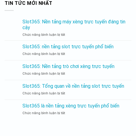
TIN TỨC MỚI NHẤT
Slot365: Nền tảng máy xèng trực tuyến đáng tin
cậy
Chức năng bình luận bị tắt
Slot365:
Nền
tảng
Slot365: nền tảng slot trực tuyến phổ biến
máy
Chức năng bình luận bị tắt
Slot365:
xèng
nền
trực
tảng
Slot365: Nền tảng trò chơi xèng trực tuyến
tuyến
slot
đáng
Chức năng bình luận bị tắt
Slot365:
trực
tin
Nền
tuyến
cậy
tảng
phổ
Slot365: Tổng quan về nền tảng slot trực tuyến
trò
biến
Chức năng bình luận bị tắt
Slot365:
chơi
Tổng
xèng
quan
trực
Slot365 là nền tảng xèng trực tuyến phổ biến
về
tuyến
Chức năng bình luận bị tắt
Slot365
nền
là
tảng
nền
slot
tảng
trực
xèng
tuyến