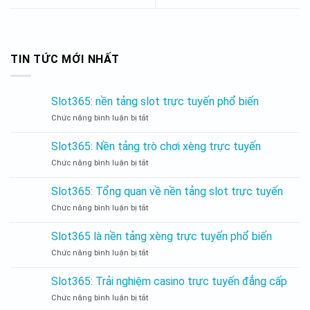
TIN TỨC MỚI NHẤT
Slot365: nền tảng slot trực tuyến phổ biến
Chức năng bình luận bị tắt
Slot365:
nền
tảng
Slot365: Nền tảng trò chơi xèng trực tuyến
slot
Chức năng bình luận bị tắt
Slot365:
trực
Nền
tuyến
tảng
phổ
Slot365: Tổng quan về nền tảng slot trực tuyến
trò
biến
Chức năng bình luận bị tắt
Slot365:
chơi
Tổng
xèng
quan
trực
Slot365 là nền tảng xèng trực tuyến phổ biến
về
tuyến
Chức năng bình luận bị tắt
Slot365
nền
là
tảng
nền
slot
Slot365: Trải nghiệm casino trực tuyến đẳng cấp
tảng
trực
Chức năng bình luận bị tắt
Slot365:
xèng
tuyến
Trải