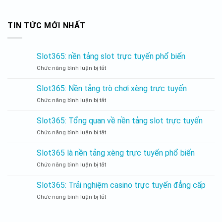
TIN TỨC MỚI NHẤT
Slot365: nền tảng slot trực tuyến phổ biến
Chức năng bình luận bị tắt
Slot365:
nền
tảng
Slot365: Nền tảng trò chơi xèng trực tuyến
slot
Chức năng bình luận bị tắt
Slot365:
trực
Nền
tuyến
tảng
phổ
Slot365: Tổng quan về nền tảng slot trực tuyến
trò
biến
Chức năng bình luận bị tắt
Slot365:
chơi
Tổng
xèng
quan
trực
Slot365 là nền tảng xèng trực tuyến phổ biến
về
tuyến
Chức năng bình luận bị tắt
Slot365
nền
là
tảng
nền
slot
Slot365: Trải nghiệm casino trực tuyến đẳng cấp
tảng
trực
Chức năng bình luận bị tắt
Slot365:
xèng
tuyến
Trải
trực
nghiệm
tuyến