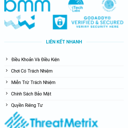
LIÊN KẾT NHANH
Điều Khoản Và Điều Kiện
Chơi Có Trách Nhiệm
Miễn Trừ Trách Nhiệm
Chính Sách Bảo Mật
Quyền Riêng Tư