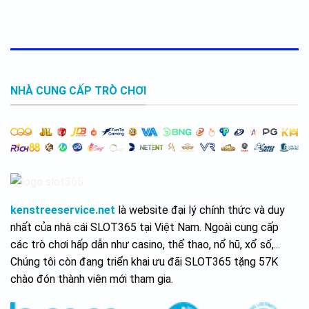
casino
phổ
trực
biến
tuyến
đẳng
cấp
NHÀ CUNG CẤP TRÒ CHƠI
kenstreeservice.net
là website đại lý chính thức và duy
nhất của nhà cái SLOT365 tại Việt Nam. Ngoài cung cấp
các trò chơi hấp dẫn như casino, thể thao, nổ hũ, xổ số,...
Chúng tôi còn đang triển khai ưu đãi SLOT365 tặng 57K
chào đón thành viên mới tham gia.