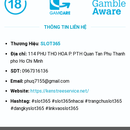
THÔNG TIN LIÊN HỆ
Thương Hiệu
:
SLOT365
Địa chỉ:
114 PHU THO HOA P. PTH Quan Tan Phu Thanh
pho Ho Chi Minh
SDT:
0967316136
Email:
phuq7155@gmail.com
Website:
https://kenstreeservice.net/
Hashtag:
#slot365 #slot365nhacai #trangchuslot365
#dangkyslot365 #linkvaoslot365