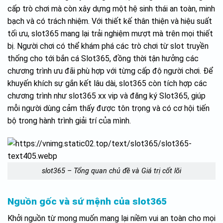
cấp trò chơi mà còn xây dựng một hệ sinh thái an toàn, minh
bạch và có trách nhiệm. Với thiết kế thân thiện và hiệu suất
tối ưu, slot365 mang lại trải nghiệm mượt mà trên mọi thiết
bị. Người chơi có thể khám phá các trò chơi từ slot truyền
thống cho tới bắn cá Slot365, đồng thời tận hưởng các
chương trình ưu đãi phù hợp với từng cấp độ người chơi. Để
khuyến khích sự gắn kết lâu dài, slot365 còn tích hợp các
chương trình như slot365 xx vip và đăng ký Slot365, giúp
mỗi người dùng cảm thấy được tôn trọng và có cơ hội tiến
bộ trong hành trình giải trí của mình.
slot365 – Tổng quan chủ đề và Giá trị cốt lõi
Nguồn gốc và sứ mệnh của slot365
Khởi nguồn từ mong muốn mang lại niềm vui an toàn cho mọi