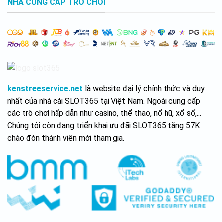
NHÀ CUNG CẤP TRÒ CHƠI
kenstreeservice.net
là website đại lý chính thức và duy
nhất của nhà cái SLOT365 tại Việt Nam. Ngoài cung cấp
các trò chơi hấp dẫn như casino, thể thao, nổ hũ, xổ số,...
Chúng tôi còn đang triển khai ưu đãi SLOT365 tặng 57K
chào đón thành viên mới tham gia.