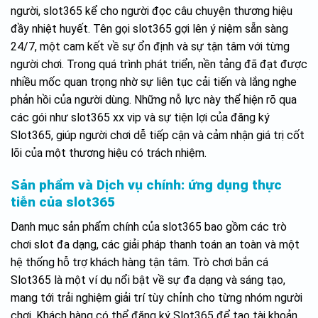
người, slot365 kể cho người đọc câu chuyện thương hiệu
đầy nhiệt huyết. Tên gọi slot365 gợi lên ý niệm sẵn sàng
24/7, một cam kết về sự ổn định và sự tận tâm với từng
người chơi. Trong quá trình phát triển, nền tảng đã đạt được
nhiều mốc quan trọng nhờ sự liên tục cải tiến và lắng nghe
phản hồi của người dùng. Những nỗ lực này thể hiện rõ qua
các gói như slot365 xx vip và sự tiện lợi của đăng ký
Slot365, giúp người chơi dễ tiếp cận và cảm nhận giá trị cốt
lõi của một thương hiệu có trách nhiệm.
Sản phẩm và Dịch vụ chính: ứng dụng thực
tiễn của slot365
Danh mục sản phẩm chính của slot365 bao gồm các trò
chơi slot đa dạng, các giải pháp thanh toán an toàn và một
hệ thống hỗ trợ khách hàng tận tâm. Trò chơi bắn cá
Slot365 là một ví dụ nổi bật về sự đa dạng và sáng tạo,
mang tới trải nghiệm giải trí tùy chỉnh cho từng nhóm người
chơi. Khách hàng có thể đăng ký Slot365 để tạo tài khoản