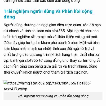
đánh giá slot365 trên các diễn đàn cộng đồng.
Trải nghiệm người dùng và Phản hồi cộng
đồng
Người dùng thường ca ngợi giao diện trực quan, tốc độ nạp
rút nhanh và tính an toàn của slot365. Một người chơi cho
biết: trải nghiệm rất mượt mà và thân thiện với người mới,
điều này giúp họ tự tin khám phá các trò chơi. Một vài bình
luận khác nhấn mạnh sự nhiệt tình của đội ngũ hỗ trợ và
chất lượng các chương trình khách hàng thân thiết như xx
vip. Đánh giá slot365 từ cộng đồng cho thấy sự hài lòng về
cách nền tảng cân bằng giữa giải trí và trách nhiệm, đồng
thời khuyến khích người chơi tham gia tích cực hơn.
Trải nghiệm người dùng và Phản hồi cộng đồng