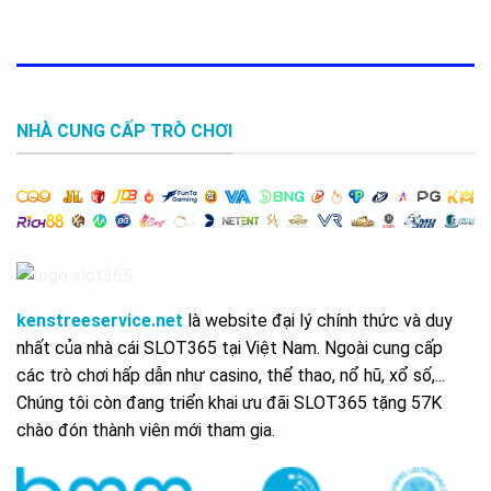
chơi
xèng
trực
tuyến
NHÀ CUNG CẤP TRÒ CHƠI
kenstreeservice.net
là website đại lý chính thức và duy
nhất của nhà cái SLOT365 tại Việt Nam. Ngoài cung cấp
các trò chơi hấp dẫn như casino, thể thao, nổ hũ, xổ số,...
Chúng tôi còn đang triển khai ưu đãi SLOT365 tặng 57K
chào đón thành viên mới tham gia.