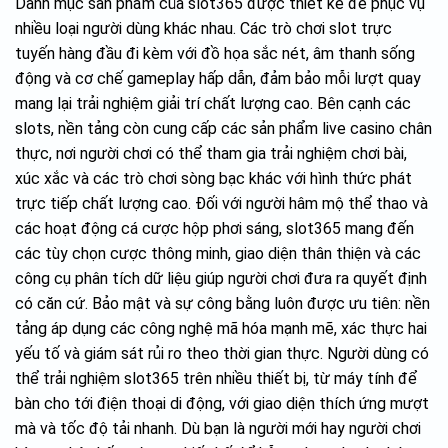
Danh mục sản phẩm của slot365 được thiết kế để phục vụ
nhiều loại người dùng khác nhau. Các trò chơi slot trực
tuyến hàng đầu đi kèm với đồ họa sắc nét, âm thanh sống
động và cơ chế gameplay hấp dẫn, đảm bảo mỗi lượt quay
mang lại trải nghiệm giải trí chất lượng cao. Bên cạnh các
slots, nền tảng còn cung cấp các sản phẩm live casino chân
thực, nơi người chơi có thể tham gia trải nghiệm chơi bài,
xúc xắc và các trò chơi sòng bạc khác với hình thức phát
trực tiếp chất lượng cao. Đối với người hâm mộ thể thao và
các hoạt động cá cược hộp phơi sáng, slot365 mang đến
các tùy chọn cược thông minh, giao diện thân thiện và các
công cụ phân tích dữ liệu giúp người chơi đưa ra quyết định
có căn cứ. Bảo mật và sự công bằng luôn được ưu tiên: nền
tảng áp dụng các công nghệ mã hóa mạnh mẽ, xác thực hai
yếu tố và giám sát rủi ro theo thời gian thực. Người dùng có
thể trải nghiệm slot365 trên nhiều thiết bị, từ máy tính để
bàn cho tới điện thoại di động, với giao diện thích ứng mượt
mà và tốc độ tải nhanh. Dù bạn là người mới hay người chơi