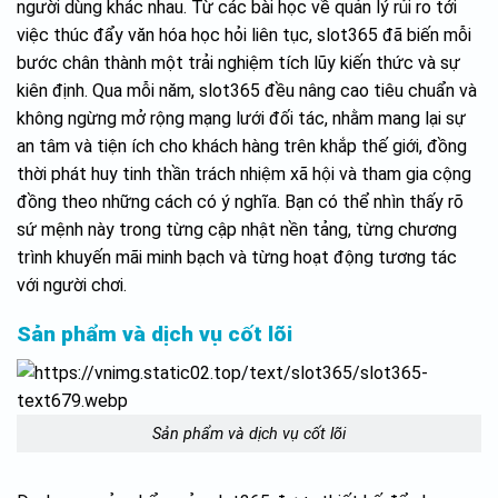
người dùng khác nhau. Từ các bài học về quản lý rủi ro tới
việc thúc đẩy văn hóa học hỏi liên tục, slot365 đã biến mỗi
bước chân thành một trải nghiệm tích lũy kiến thức và sự
kiên định. Qua mỗi năm, slot365 đều nâng cao tiêu chuẩn và
không ngừng mở rộng mạng lưới đối tác, nhằm mang lại sự
an tâm và tiện ích cho khách hàng trên khắp thế giới, đồng
thời phát huy tinh thần trách nhiệm xã hội và tham gia cộng
đồng theo những cách có ý nghĩa. Bạn có thể nhìn thấy rõ
sứ mệnh này trong từng cập nhật nền tảng, từng chương
trình khuyến mãi minh bạch và từng hoạt động tương tác
với người chơi.
Sản phẩm và dịch vụ cốt lõi
Sản phẩm và dịch vụ cốt lõi