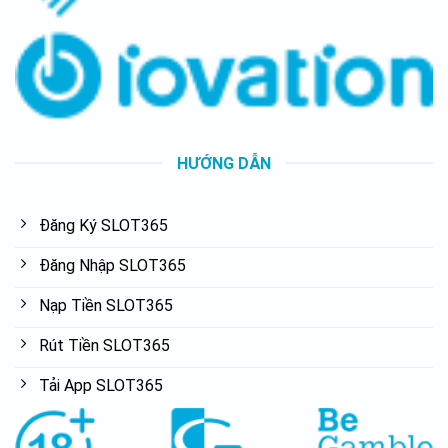
HƯỚNG DẪN
Đăng Ký SLOT365
Đăng Nhập SLOT365
Nạp Tiền SLOT365
Rút Tiền SLOT365
Tải App SLOT365