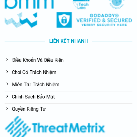
LIÊN KẾT NHANH
Điều Khoản Và Điều Kiện
Chơi Có Trách Nhiệm
Miễn Trừ Trách Nhiệm
Chính Sách Bảo Mật
Quyền Riêng Tư